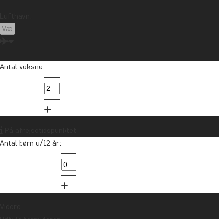
Madagaskar
Malaysia
Maldiverne
Marokko
Lufthavn:
Mauritius
Mexico
New Zealand
Nordamerika
Oceanien
Panama
Peru
Singapore
Sri Lanka
Sydafrika
Tanzania
Thailand
Antal voksne:
Uganda
USA
Vietnam
Zambia
Zanzibar
Vil du modtage rejseinspiration og
På afrejsetidspunktet
nyheder?
Antal børn u/12 år:
Tilmeld dig vores nyhedsbrev og deltag i
lodtrækningen om et rejsegavekort på
10.000 kr.
Tilmeld mig
Videre