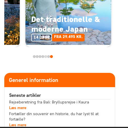
-
Det traditionelle &
moderne Japan
FRA 29.495 KR.
14 DAGE
Generel information
Seneste artikler
Rejseberetning fra Bali: Bryllupsrejse i Kaura
Læs mere
Fortæller din souvenir en historie, du har lyst til at
fortælle?
Læs mere