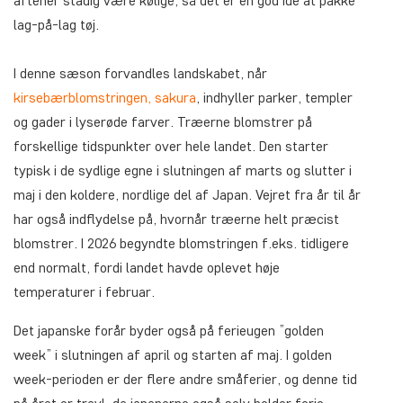
aftener stadig være kølige, så det er en god idé at pakke
lag-på-lag tøj.
I denne sæson forvandles landskabet, når
kirsebærblomstringen, sakura
,
indhyller parker, templer
og gader i lyserøde farver. Træerne blomstrer på
forskellige tidspunkter over hele landet. Den starter
typisk i de sydlige egne i slutningen af marts og slutter i
maj i den koldere, nordlige del af Japan. Vejret fra år til år
har også indflydelse på, hvornår træerne helt præcist
blomstrer. I 2026 begyndte blomstringen f.eks. tidligere
end normalt, fordi landet havde oplevet høje
temperaturer i februar.
Det japanske forår byder også på ferieugen ”golden
week” i slutningen af april og starten af maj. I golden
week-perioden er der flere andre småferier, og denne tid