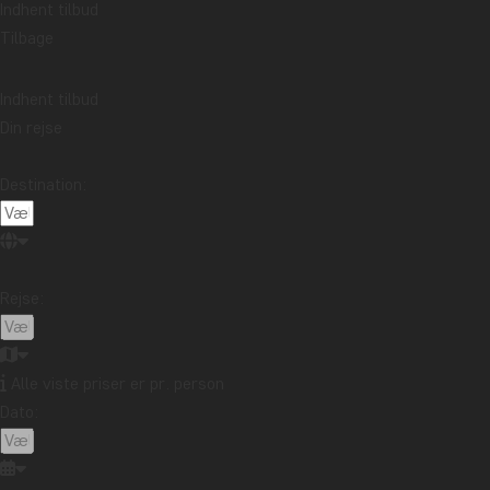
Indhent tilbud
Rejseberetning fra Malaysia: Sejltur på Kinabatangan-
floden i det nordlige Borneo
Tilbage
Læs mere
Emne
Indhent tilbud
Bæredygtighed
Bedste rejsetidspunkt
Højtider
Din rejse
Mad og drikke
Nationalparker
Pakkelister
Rejseberetning
Rejseguides
Rejsetips
Destination:
Safari og dyreliv
Seværdigheder
Storbyer
Strande
Rejsemål
Rejse:
Afrika
Argentina
Asien
Australien
Bali
Borneo
Botswana
Brasilien
Cambodia
Canada
Cape Town
Chile
Colombia
Alle viste priser er pr. person
Dato:
Costa Rica
Cuba
Ecuador
Galapagosøerne
Guatemala
Indonesien
Japan
Kenya
Kilimanjaro
Kina
Laos
Latinamerika