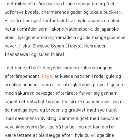
i det milde efterårsvejr kan bruge mange timer på at
udforske bydele, charmerende gader og lokale butikker.
Efteråret er også fantastisk til at nyde Japans smukke
natur i områder som Hakone Nationalpark, de japanske
alper, bjergene omkring Yamadera og i de mange japanske
haver, f.eks. Shinjuku Gyoen (Tokyo), Kenrokuen
(Kanazawa) og Isuien (Nara).
I det sene efterår begynder kirsebærblomstringens
efterårspendant,
koyo
, at klæde naturen i røde, gule og
brunlige nuancer, som er et uforglemmeligt syn. Ligesom
med sakuraen bevæger efterårets farver sig gennem
landet i et naturligt tempo. De første nuancer viser sig i
de nordlige egne og breder sig gradvist mod syd i takt
med sæsonens udvikling. Sammenlignet med sakura er
koyo ikke overstået lige så hurtigt, og det kan derfor
være lettere at planlægge efter, hvis du vil øge dine