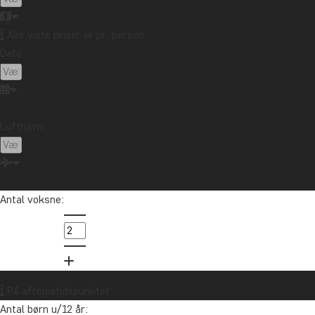
nyheder?
Tilmeld dig vores nyhedsbrev og deltag i
Alle viste priser er pr. person
lodtrækningen om et rejsegavekort på
Dato:
10.000 kr.
Tilmeld mig
Lufthavn:
Antal voksne:
Kontakt os
På afrejsetidspunktet
Antal børn u/12 år:
89 93 43 89
Om TourCompass