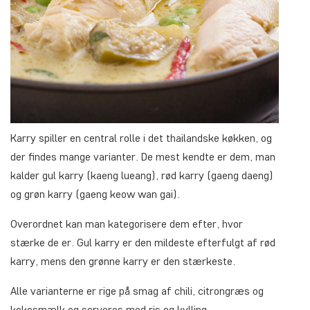
Karry spiller en central rolle i det thailandske køkken, og
der findes mange varianter. De mest kendte er dem, man
kalder gul karry (kaeng lueang), rød karry (gaeng daeng)
og grøn karry (gaeng keow wan gai).
Overordnet kan man kategorisere dem efter, hvor
stærke de er. Gul karry er den mildeste efterfulgt af rød
karry, mens den grønne karry er den stærkeste.
Alle varianterne er rige på smag af chili, citrongræs og
kokosmælk og serveres med ris og kylling.