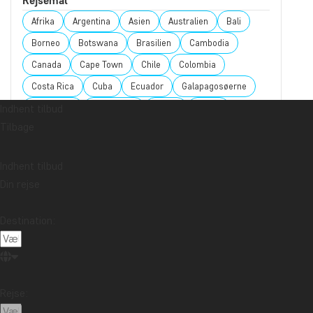
Rejsemål
Afrika
Argentina
Asien
Australien
Bali
Borneo
Botswana
Brasilien
Cambodia
Canada
Cape Town
Chile
Colombia
Costa Rica
Cuba
Ecuador
Galapagosøerne
Indhent tilbud
Guatemala
Indonesien
Japan
Kenya
Tilbage
Kilimanjaro
Kina
Laos
Latinamerika
Madagaskar
Malaysia
Maldiverne
Marokko
Indhent tilbud
Mauritius
Mexico
New Zealand
Nordamerika
Din rejse
Oceanien
Panama
Peru
Singapore
Sri Lanka
Sydafrika
Tanzania
Thailand
Destination:
Uganda
USA
Vietnam
Zambia
Zanzibar
Rejse:
Vil du modtage rejseinspiration og