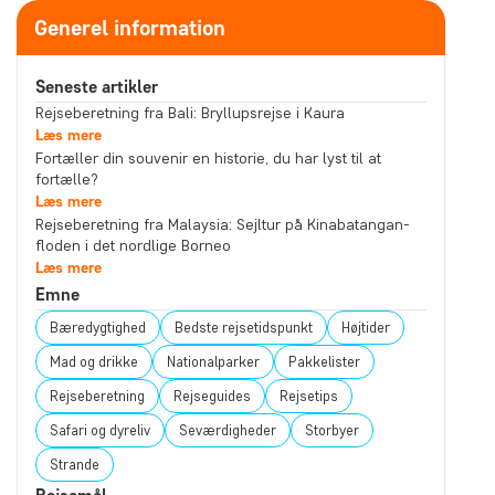
Generel information
Seneste artikler
Rejseberetning fra Bali: Bryllupsrejse i Kaura
Læs mere
Fortæller din souvenir en historie, du har lyst til at
fortælle?
Læs mere
Rejseberetning fra Malaysia: Sejltur på Kinabatangan-
floden i det nordlige Borneo
Læs mere
Emne
Bæredygtighed
Bedste rejsetidspunkt
Højtider
Mad og drikke
Nationalparker
Pakkelister
Rejseberetning
Rejseguides
Rejsetips
Safari og dyreliv
Seværdigheder
Storbyer
Strande