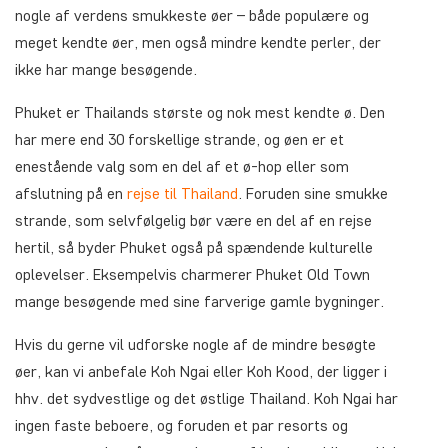
nogle af verdens smukkeste øer – både populære og
meget kendte øer, men også mindre kendte perler, der
ikke har mange besøgende.
Phuket er Thailands største og nok mest kendte ø. Den
har mere end 30 forskellige strande, og øen er et
enestående valg som en del af et ø-hop eller som
afslutning på en
rejse til Thailand
. Foruden sine smukke
strande, som selvfølgelig bør være en del af en rejse
hertil, så byder Phuket også på spændende kulturelle
oplevelser. Eksempelvis charmerer Phuket Old Town
mange besøgende med sine farverige gamle bygninger.
Hvis du gerne vil udforske nogle af de mindre besøgte
øer, kan vi anbefale Koh Ngai eller Koh Kood, der ligger i
hhv. det sydvestlige og det østlige Thailand. Koh Ngai har
ingen faste beboere, og foruden et par resorts og