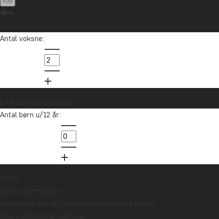
fortjener virkelig mere opmærksomhed!
Det stille land lige nordøst for Thailand byder på uberørt
natur og eventyrlige byer.
Antal voksne:
I den charmerende by, Luang Prabang, i den nordlige del
af landet, finder du smukke templer og en helt særlig
stemning, der kan være svær at forestille sig, før du har
mærket den på egen krop. Særligt buddhismen skinner
På afrejsetidspunktet
igennem i byen, hvor munkenes almissegang er en
Antal børn u/12 år:
oplevelse, du ikke må gå glip af. Også selvom du skal
tidligt op!
Naturen i og omkring Luang Prabang er også et kapitel for
sig selv. Fra toppen af Phousi-bjerget kan du få en
Videre
fremragende udsigt over byen og Mekong-floden, og ved
Udfyld formularen
Kuang-Si-vandfaldet, lige syd for byen, kan du tage en
Du vil modtage et uforpligtende tilbud på rejsen.
forfriskende dukkert.
Dine kontaktinformationer