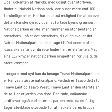
Lige i udkanten af Nairobi, med udsigt over storbyen,
finder du Nairobi Nationalpark, der huser mere end 100
forskellige arter. Her har du altså mulighed for at opleve
det afrikanske dyreliv uden at forlade byens grænser.
Nationalparken er lille, men rummer en stor bestand af
næsehorn – så er det næsehorn, du vil opleve, er det
Nairobi Nationalpark, du skal tage til! Det eneste af de
klassiske safaridyr du ikke finder her, er elefanten. Med
sine 117 km2 er nationalparken simpelthen for lille til de
store kæmper
Længere mod syd kan du besøge Tsavo Nationalpark, der
er Kenyas største nationalpark. Faktisk er Tsavo delt i to:
Tsavo East og Tsavo West. Tsavo East er den største af
de to. Her er jorden knaldrød. Den røde, vulkanske
jordfarver også elefanterne i parken røde, da de flittigt
tager støvblade støvbade for at nedkøle deres kroppe.