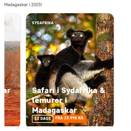
Madagaskar i 2025!
SYDAFRIKA
kar
Safari i Sydafrika &
lemurer i
Madagaskar
FRA 23.995 KR.
12 DAGE