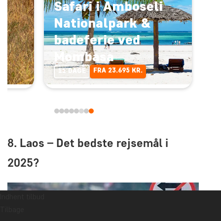
Safari i Amboseli
Nationalpark &
badeferie ved
Mombasa
FRA 23.695 KR.
11 DAGE
8. Laos – Det bedste rejsemål i
2025?
Indhent tilbud
Tilbage