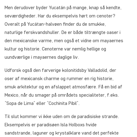
Men derudover byder Yucatán på mange, knap så kendte,
seværdigheder. Har du eksempelvis hørt om cenoter?
Overalt på Yucátan-halvøen finder du de smukke,
naturlige ferskvandshuller. De er både tiltrængte oaser i
den mexicanske varme, men også et vidne om mayaernes
kultur og historie. Cenoterne var nemlig hellige og
uundværlige i mayaernes daglige liv.
Udforsk også den farverige kolonitidsby Valladolid, der
oser af mexicansk charme og rummer en rig historie,
smuk arkitektur og en afslappet atmosfære. Få en bid af
Mexico, når du smager på områdets specialiteter, f.eks.
”Sopa de Lima” eller ”Cochinita Pibil”.
Til slut kommer vi ikke uden om de paradisiske strande.
Eksempelvis er paradisøen Isla Holboxs hvide
sandstrande, laguner og krystalklare vand det perfekte