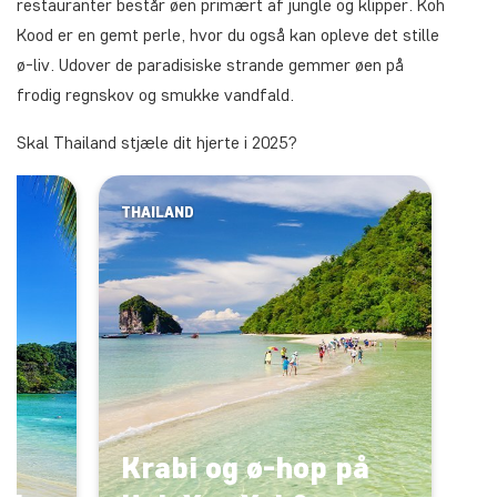
restauranter består øen primært af jungle og klipper. Koh
Kood er en gemt perle, hvor du også kan opleve det stille
ø-liv. Udover de paradisiske strande gemmer øen på
frodig regnskov og smukke vandfald.
Skal Thailand stjæle dit hjerte i 2025?
THAILAND
op
Krabi og ø-hop på