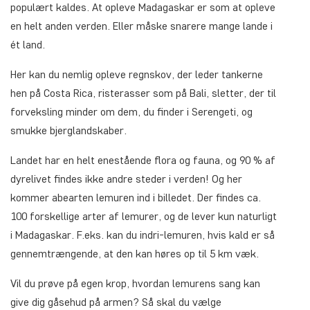
populært kaldes. At opleve Madagaskar er som at opleve
en helt anden verden. Eller måske snarere mange lande i
ét land.
Her kan du nemlig opleve regnskov, der leder tankerne
hen på Costa Rica, risterasser som på Bali, sletter, der til
forveksling minder om dem, du finder i Serengeti, og
smukke bjerglandskaber.
Landet har en helt enestående flora og fauna, og 90 % af
dyrelivet findes ikke andre steder i verden! Og her
kommer abearten lemuren ind i billedet. Der findes ca.
100 forskellige arter af lemurer, og de lever kun naturligt
i Madagaskar. F.eks. kan du indri-lemuren, hvis kald er så
gennemtrængende, at den kan høres op til 5 km væk.
Vil du prøve på egen krop, hvordan lemurens sang kan
give dig gåsehud på armen? Så skal du vælge