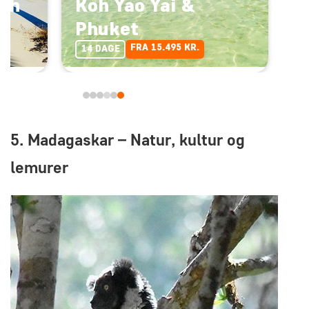
Koh
Koh Yao Yai &
Phuket
FRA 15.495 KR.
14 DAGE
5. Madagaskar – Natur, kultur og
lemurer