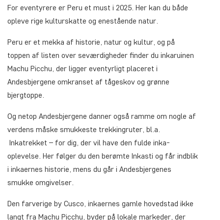
For eventyrere er Peru et must i 2025. Her kan du både
opleve rige kulturskatte og enestående natur.
Peru er et mekka af historie, natur og kultur, og på
toppen af listen over seværdigheder finder du inkaruinen
Machu Picchu, der ligger eventyrligt placeret i
Andesbjergene omkranset af tågeskov og grønne
bjergtoppe.
Og netop Andesbjergene danner også ramme om nogle af
verdens måske smukkeste trekkingruter, bl.a.
Inkatrekket – for dig, der vil have den fulde inka-
oplevelse. Her følger du den berømte Inkasti og får indblik
i inkaernes historie, mens du går i Andesbjergenes
smukke omgivelser.
Den farverige by Cusco, inkaernes gamle hovedstad ikke
langt fra Machu Picchu, byder på lokale markeder, der