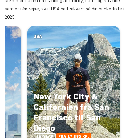
Drømmer du om en blanding af storby, natur og strande
samlet i én rejse, skal USA helt sikkert på din bucketliste i
2025.
USA
New York City &
a
Californien fra San
l
Francisco til San
Diego
FRA 17.895 KR.
18 DAGE