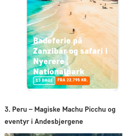
Badeferie på
Zanzibar og safari i
Nyerere
Nationalpark
FRA 22.795 KR.
13 DAGE
3. Peru – Magiske Machu Picchu og
eventyr i Andesbjergene