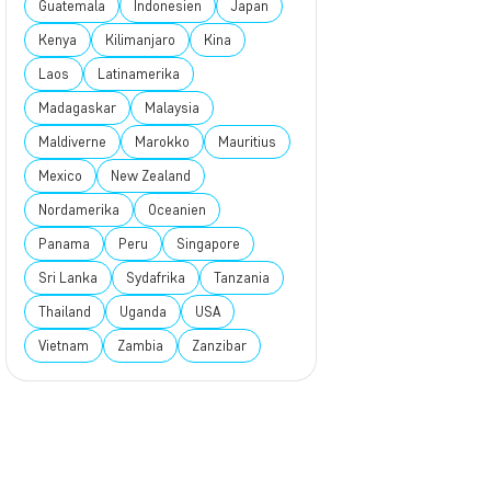
Guatemala
Indonesien
Japan
Kenya
Kilimanjaro
Kina
Laos
Latinamerika
Madagaskar
Malaysia
Maldiverne
Marokko
Mauritius
Mexico
New Zealand
Nordamerika
Oceanien
Panama
Peru
Singapore
Sri Lanka
Sydafrika
Tanzania
Thailand
Uganda
USA
Vietnam
Zambia
Zanzibar