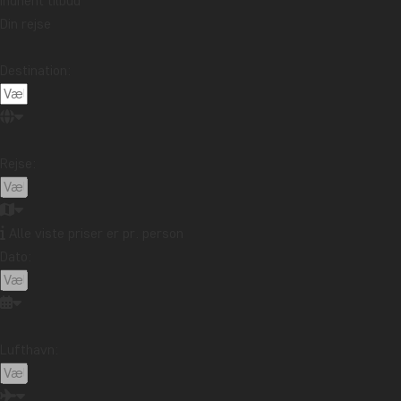
Indhent tilbud
Botswana &
Botswana
Din rejse
Victoria Falls
Town
FRA 47.995 KR.
FRA 
13 DAGE
13 DAGE
Destination:
Bali – Sol, strand og snorkling
Rejse:
Alle viste priser er pr. person
Dato:
Lufthavn: