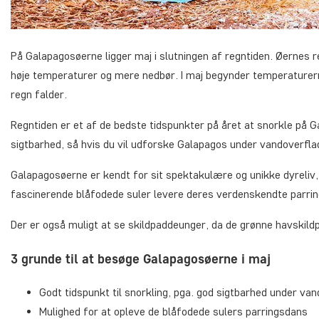
På Galapagosøerne ligger maj i slutningen af regntiden. Øernes 
høje temperaturer og mere nedbør. I maj begynder temperaturern
regn falder.
Regntiden er et af de bedste tidspunkter på året at snorkle på 
sigtbarhed, så hvis du vil udforske Galapagos under vandoverflade
Galapagosøerne er kendt for sit spektakulære og unikke dyreliv,
fascinerende blåfodede suler levere deres verdenskendte parrings
Der er også muligt at se skildpaddeunger, da de grønne havskil
3 grunde til at besøge Galapagosøerne i maj
Godt tidspunkt til snorkling, pga. god sigtbarhed under van
Mulighed for at opleve de blåfodede sulers parringsdans