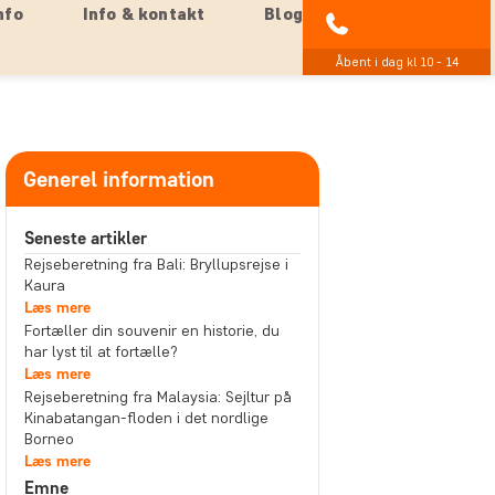
nfo
Info & kontakt
Blog
89 93 43 89
Åbent i dag kl 10 - 14
Generel information
Seneste artikler
Rejseberetning fra Bali: Bryllupsrejse i
Kaura
Læs mere
Fortæller din souvenir en historie, du
har lyst til at fortælle?
Læs mere
Rejseberetning fra Malaysia: Sejltur på
Kinabatangan-floden i det nordlige
Borneo
Læs mere
Emne