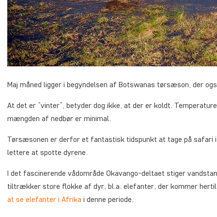
Maj måned ligger i begyndelsen af Botswanas tørsæson, der også
At det er ”vinter”, betyder dog ikke, at der er koldt. Temperatu
mængden af nedbør er minimal.
Tørsæsonen er derfor et fantastisk tidspunkt at tage på safari 
lettere at spotte dyrene.
I det fascinerende vådområde Okavango-deltaet stiger vandstan
tiltrækker store flokke af dyr, bl.a. elefanter, der kommer hertil
at se elefanter i Afrika
i denne periode.