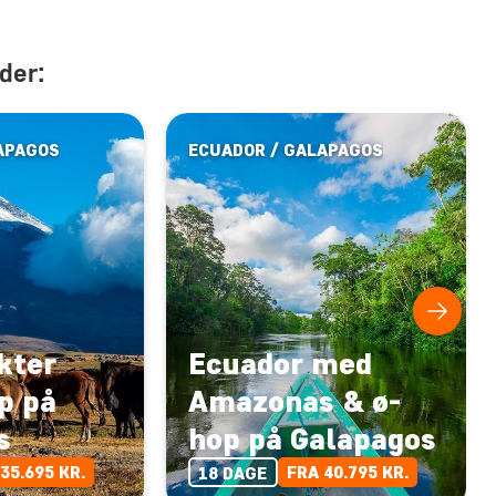
der:
APAGOS
ECUADOR / GALAPAGOS
kter
Ecuador med
p på
Amazonas & ø-
s
hop på Galapagos
35.695 KR.
FRA 40.795 KR.
18 DAGE