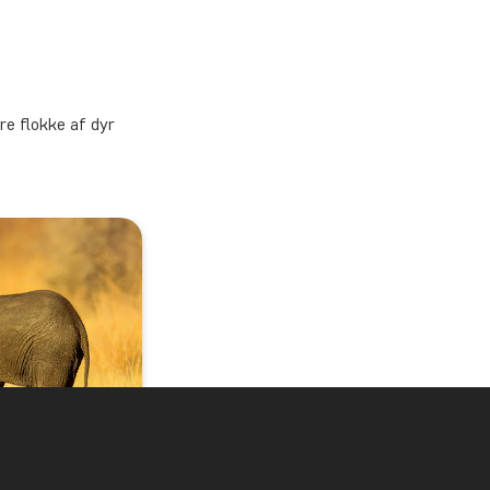
re flokke af dyr
alls,