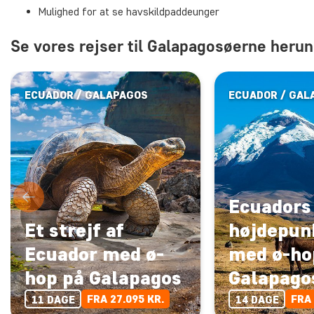
Mulighed for at se havskildpaddeunger
Se vores rejser til Galapagosøerne herun
ECUADOR / GALAPAGOS
ECUADOR / GAL
Ecuadors
Et strejf af
højdepun
Ecuador med ø-
med ø-ho
hop på Galapagos
Galapago
FRA 27.095 KR.
FRA 
11 DAGE
14 DAGE