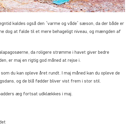
regntid kaldes også den ”varme og våde” sæson, da der både er
e dog at falde til et mere behageligt niveau, og mængden af
Galapagosøerne, da roligere strømme i havet giver bedre
n, er maj en rigtig god måned at rejse i.
 som du kan opleve året rundt. I maj måned kan du opleve de
dans, og de blå fødder bliver vist frem i stor stil.
dpadders æg fortsat udklækkes i maj.
det