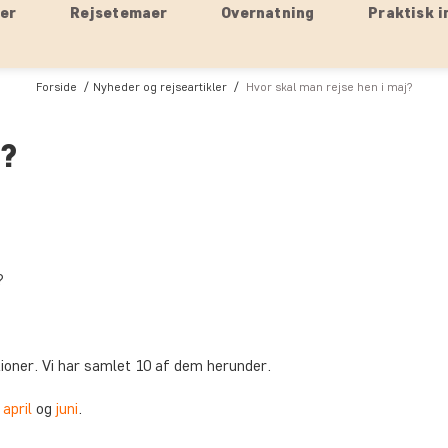
ser
Rejsetemaer
Overnatning
Praktisk i
Forside
Nyheder og rejseartikler
Hvor skal man rejse hen i maj?
j?
?
tioner. Vi har samlet 10 af dem herunder.
 april
og
juni
.