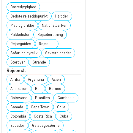
Bæredygtighed
Bedste rejsetidspunkt
Højtider
Mad og drikke
Nationalparker
Pakkelister
Rejseberetning
Rejseguides
Rejsetips
Safari og dyreliv
Seværdigheder
Storbyer
Strande
Rejsemål
Afrika
Argentina
Asien
Australien
Bali
Borneo
Botswana
Brasilien
Cambodia
Canada
Cape Town
Chile
Colombia
Costa Rica
Cuba
Ecuador
Galapagosøerne